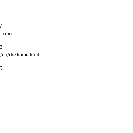
v
ke.com
e
m/ch/de/home.html
t