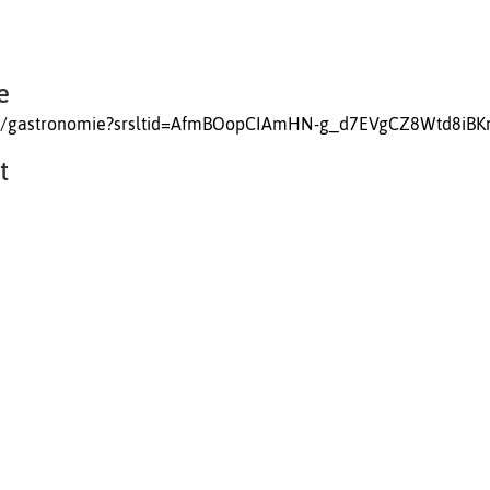
e
H/gastronomie?srsltid=AfmBOopCIAmHN-g_d7EVgCZ8Wtd8iBK
t