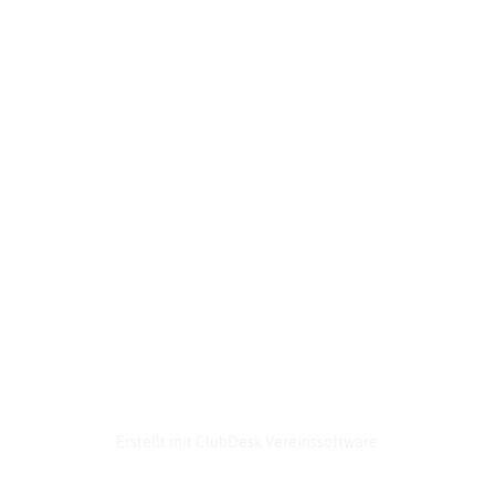
© Culina Schweizer Verband für Grossküchen-
Technik
Erstellt mit ClubDesk Vereinssoftware