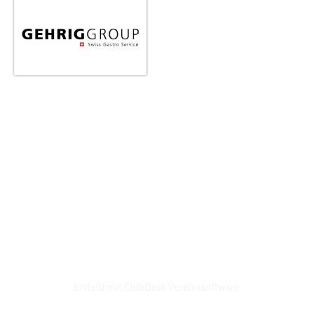
© Culina Schweizer Verband für Grossküchen-
Technik
Erstellt mit ClubDesk Vereinssoftware